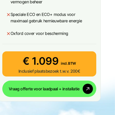
vermogen beheer
Speciale ECO en ECO+ modus voor
maximaal gebruik hernieuwbare energie
Oxford cover voor bescherming
€ 1.099
incl. BTW
Inclusief plaatsbezoek t.w.v. 200€
Vraag offerte voor laadpaal + installatie