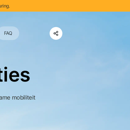
ring.
FAQ
ties
ame mobiliteit