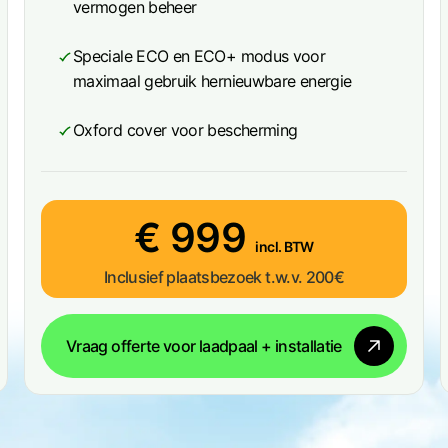
vermogen beheer
Speciale ECO en ECO+ modus voor
maximaal gebruik hernieuwbare energie
Oxford cover voor bescherming
€ 999
incl. BTW
Inclusief plaatsbezoek t.w.v. 200€
Vraag offerte voor laadpaal + installatie