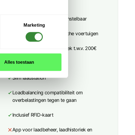
Vermogen 7,4kW of 22kW
Verschillende vermogens instelbaar
Marketing
Geschikt voor alle elektrische voertuigen
Inclusief gratis plaatsbezoek t.w.v. 200€
Alles toestaan
Publieke modus
Slim laadstation
Loadbalancing compatibiliteit om
overbelastingen tegen te gaan
Inclusief RFID-kaart
App voor laadbeheer, laadhistoriek en