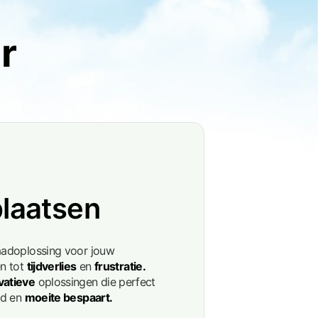
r
laatsen
laadoplossing voor jouw
en tot
tijdverlies
en
frustratie.
vatieve
oplossingen die perfect
jd en
moeite bespaart.