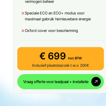
vermogen beheer
t
i
Speciale ECO en ECO+ modus voor
e
maximaal gebruik hernieuwbare energie
Oxford cover voor bescherming
€ 699
incl. BTW
Inclusief plaatsbezoek t.w.v. 200€
Vraag offerte voor laadpaal + installatie