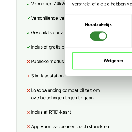
Vermogen 7,4kW
verstrekt of die ze hebben v
T
Verschillende vermogens instelbaar
Noodzakelijk
o
e
Geschikt voor alle elektrische voertuigen
s
t
Inclusief gratis plaatsbezoek t.w.v. 200€
e
m
Weigeren
Publieke modus
m
i
Slim laadstation
n
g
Loadbalancing compatibiliteit om
s
overbelastingen tegen te gaan
s
e
Inclusief RFID-kaart
l
e
App voor laadbeheer, laadhistoriek en
c