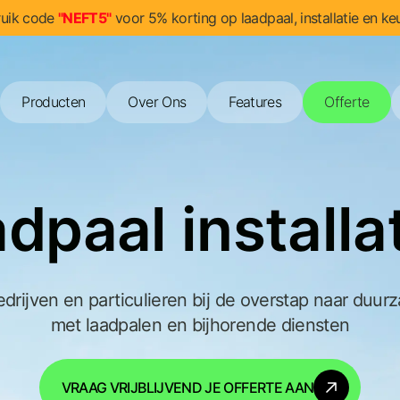
uik code
"NEFT5"
voor 5% korting op laadpaal, installatie en keu
Producten
Over Ons
Features
Offerte
dpaal installa
drijven en particulieren bij de overstap naar duurz
met laadpalen en bijhorende diensten
VRAAG VRIJBLIJVEND JE OFFERTE AAN