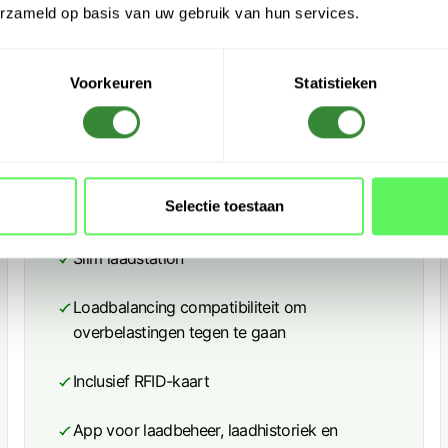
Vermogen 7,4kW of 22kW
erzameld op basis van uw gebruik van hun services.
Verschillende vermogens instelbaar
Voorkeuren
Statistieken
Geschikt voor alle elektrische voertuigen
Inclusief gratis plaatsbezoek t.w.v. 200€
Selectie toestaan
Publieke modus
Slim laadstation
Loadbalancing compatibiliteit om
overbelastingen tegen te gaan
Inclusief RFID-kaart
App voor laadbeheer, laadhistoriek en